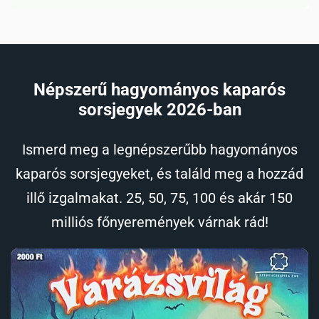
Népszerű hagyományos kaparós
sorsjegyek 2026-ban
Ismerd meg a legnépszerűbb hagyományos
kaparós sorsjegyeket, és találd meg a hozzád
illő izgalmakat. 25, 50, 75, 100 és akár 150
milliós főnyeremények várnak rád!