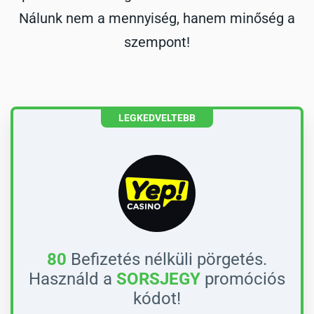
Nálunk nem a mennyiség, hanem minőség a
szempont!
LEGKEDVELTEBB
80
Befizetés nélküli pörgetés.
Használd a
SORSJEGY
promóciós
kódot!