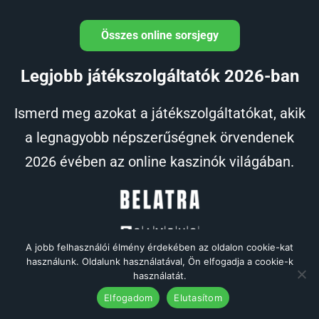
Összes online sorsjegy
Legjobb játékszolgáltatók 2026-ban
Ismerd meg azokat a játékszolgáltatókat, akik
a legnagyobb népszerűségnek örvendenek
2026 évében az online kaszinók világában.
A jobb felhasználói élmény érdekében az oldalon cookie-kat
használunk. Oldalunk használatával, Ön elfogadja a cookie-k
használatát.
Elfogadom
Elutasítom