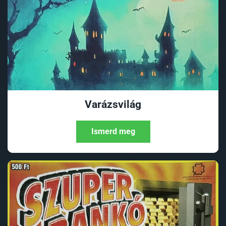
Varázsvilág
Ismerd meg