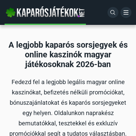
Új kaszinók
Kaparós sorsjegy trükkök
Top kaszinók
Kaparós sorsjegy betűk értéke
A legjobb k
aparós sorsjegyek és
online kaszinók magyar
Magyar nyelvű kaszinók
Mi a gambling jelentése?
játékosoknak
2026-ban
Kripto kaszinók
Rulett játék bemutatása kezdőknek
Fedezd fel a legjobb legális magyar online
Blackjack szabályok: Hogyan játszd?
kaszinókat, befizetés nélküli promóciókat,
Élő kaszinó: Hogyan működik?
bónuszajánlatokat és kaparós sorsjegyeket
egy helyen. Oldalunkon naprakész
Póker szabályok: Kezdőknek és haladóknak
bemutatókkal, tesztekkel és exkluzív
promóciókkal segít a tudatos választásban.