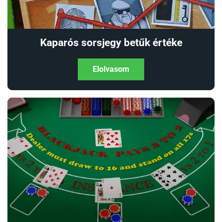
Kaparós sorsjegy betűk értéke
Elolvasom