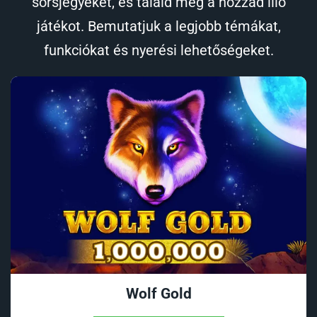
sorsjegyeket, és találd meg a hozzád illő
játékot. Bemutatjuk a legjobb témákat,
funkciókat és nyerési lehetőségeket.
Wolf Gold