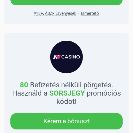
*18+, ÁSZF Érvényesek
Ismertető
80
Befizetés nélküli pörgetés.
Használd a
SORSJEGY
promóciós
kódot!
Kérem a bónuszt