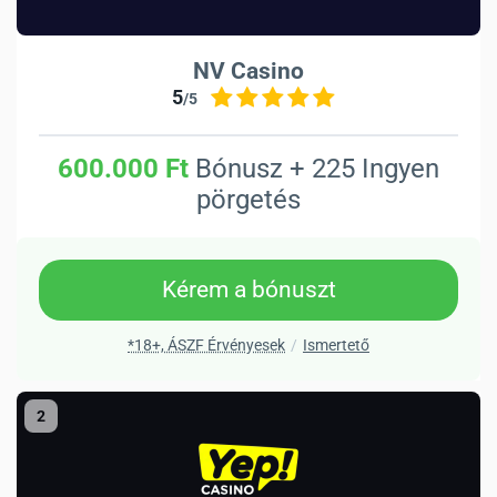
NV Casino
5
/5
600.000 Ft
Bónusz + 225 Ingyen
pörgetés
Kérem a bónuszt
*18+, ÁSZF Érvényesek
Ismertető