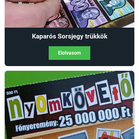
Kaparós Sorsjegy trükkök
Elolvasom