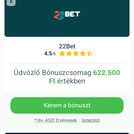
22Bet
4.5
/5
Üdvözlő Bónuszcsomag
622.500
Ft
értékben
Kérem a bónuszt
*18+, ÁSZF Érvényesek
Ismertető