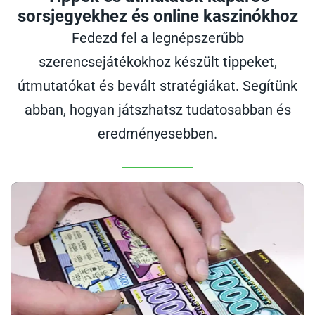
sorsjegyekhez és online kaszinókhoz
Fedezd fel a legnépszerűbb
szerencsejátékokhoz készült tippeket,
útmutatókat és bevált stratégiákat. Segítünk
abban, hogyan játszhatsz tudatosabban és
eredményesebben.