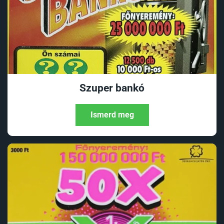
Szuper bankó
Ismerd meg