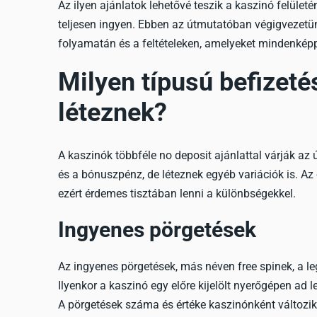
Az ilyen ajánlatok lehetővé teszik a kaszinó felüle
teljesen ingyen. Ebben az útmutatóban végigvezetünk
folyamatán és a feltételeken, amelyeket mindenképp
Milyen típusú befizeté
léteznek?
A kaszinók többféle no deposit ajánlattal várják az
és a bónuszpénz, de léteznek egyéb variációk is. Az e
ezért érdemes tisztában lenni a különbségekkel.
Ingyenes pörgetések
Az ingyenes pörgetések, más néven free spinek, a l
Ilyenkor a kaszinó egy előre kijelölt nyerőgépen ad l
A pörgetések száma és értéke kaszinónként változik,