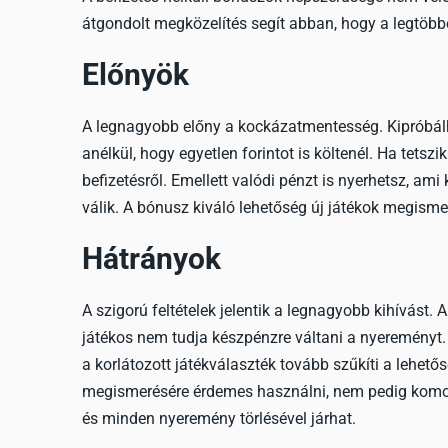
átgondolt megközelítés segít abban, hogy a legtöbbe
Előnyök
A legnagyobb előny a kockázatmentesség. Kipróbálhat
anélkül, hogy egyetlen forintot is költenél. Ha tets
befizetésről. Emellett valódi pénzt is nyerhetsz, ami k
válik. A bónusz kiváló lehetőség új játékok megismer
Hátrányok
A szigorú feltételek jelentik a legnagyobb kihívást
játékos nem tudja készpénzre váltani a nyereményt. A
a korlátozott játékválaszték tovább szűkíti a lehető
megismerésére érdemes használni, nem pedig komoly 
és minden nyeremény törlésével járhat.