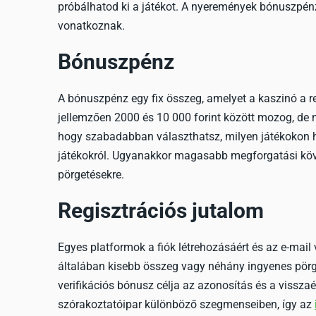
próbálhatod ki a játékot. A nyeremények bónuszpénzk
vonatkoznak.
Bónuszpénz
A bónuszpénz egy fix összeg, amelyet a kaszinó a r
jellemzően 2000 és 10 000 forint között mozog, de n
hogy szabadabban választhatsz, milyen játékokon ha
játékokról. Ugyanakkor magasabb megforgatási köv
pörgetésekre.
Regisztrációs jutalom
Egyes platformok a fiók létrehozásáért és az e-mai
általában kisebb összeg vagy néhány ingyenes pörg
verifikációs bónusz célja az azonosítás és a visszaél
szórakoztatóipar különböző szegmenseiben, így az