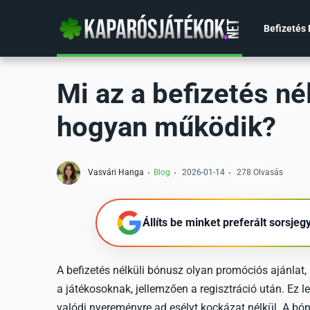
Befizetés 
Új kaszinók
Kaparós sorsjegy trükkök
Mi az a befizetés né
Top kaszinók
Kaparós sorsjegy betűk értéke
hogyan működik?
Magyar nyelvű kaszinók
Mi a gambling jelentése?
Kripto kaszinók
Rulett játék bemutatása kezdőknek
Vasvári Hanga
Blog
2026-01-14
278 Olvasás
Blackjack szabályok: Hogyan játszd?
Állíts be minket preferált sorsje
Élő kaszinó: Hogyan működik?
Póker szabályok: Kezdőknek és haladóknak
A befizetés nélküli bónusz olyan promóciós ajánlat,
a játékosoknak, jellemzően a regisztráció után. Ez
valódi nyereményre ad esélyt kockázat nélkül. A bón