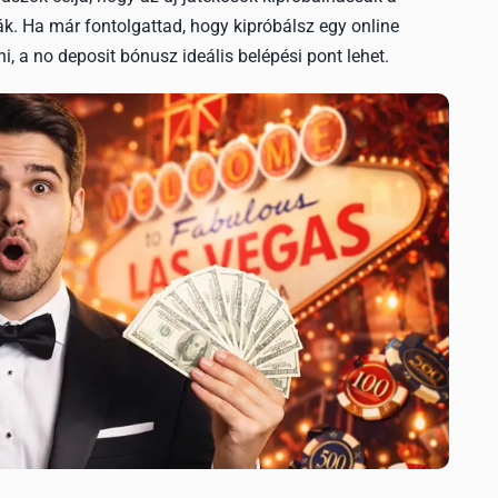
ák. Ha már fontolgattad, hogy kipróbálsz egy online
, a no deposit bónusz ideális belépési pont lehet.