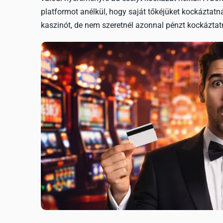
platformot anélkül, hogy saját tőkéjüket kockáztatn
kaszinót, de nem szeretnél azonnal pénzt kockáztatni