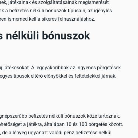
tének, játékainak és szolgáltatásainak megismerését
 a befizetés nélküli bónuszok típusain, az igénylés
en ismerned kell a sikeres felhasználáshoz.
s nélküli bónuszok
 új játékosokat. A leggyakoribbak az ingyenes pörgetések
gyes típusok eltérő előnyökkel és feltételekkel járnak,
egnépszerűbb befizetés nélküli bónuszok közé tartoznak.
ehetőséget a játékra, általában 10 és 100 pörgetés között.
 de a lényeg ugyanaz: valódi pénz befizetése nélkül