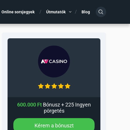
Online sorsjegyek
Útmutatók
Blog
600.000 Ft
Bónusz + 225 Ingyen
pörgetés
Kérem a bónuszt