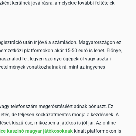
ént kerülnek jóváírásra, amelyekre további feltételek
egisztráció után ír jóvá a számládon. Magyarországon ez
emzetközi platformokon akár 15-50 euró is lehet. Előnye,
sználod fel, legyen szó nyerőgépekről vagy asztali
etelmények vonatkozhatnak rá, mint az ingyenes
l vagy telefonszám megerősítéséért adnak bónuszt. Ez
etés, de teljesen kockázatmentes módja a kezdésnek. A
ések kiszűrése, miközben a játékos is jól jár. Az online
ice kaszinó magyar játékosoknak
kínált platformokon is