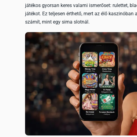
játékos gyorsan keres valami ismerőset: rulettet, bl
játékot. Ez teljesen érthető, mert az élő kaszinóban
számít, mint egy sima slotnál.