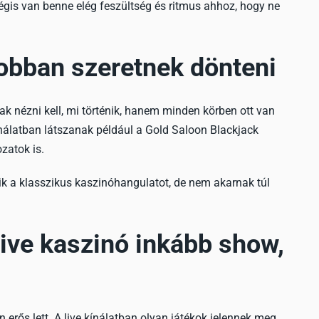
égis van benne elég feszültség és ritmus ahhoz, hogy ne
 jobban szeretnek dönteni
ak nézni kell, mi történik, hanem minden körben ott van
kínálatban látszanak például a Gold Saloon Blackjack
zatok is.
ik a klasszikus kaszinóhangulatot, de nem akarnak túl
ive kaszinó inkább show,
rős lett. A live kínálatban olyan játékok jelennek meg,