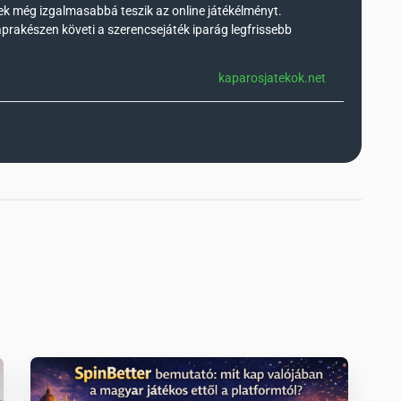
ek még izgalmasabbá teszik az online játékélményt.
prakészen követi a szerencsejáték iparág legfrissebb
kaparosjatekok.net