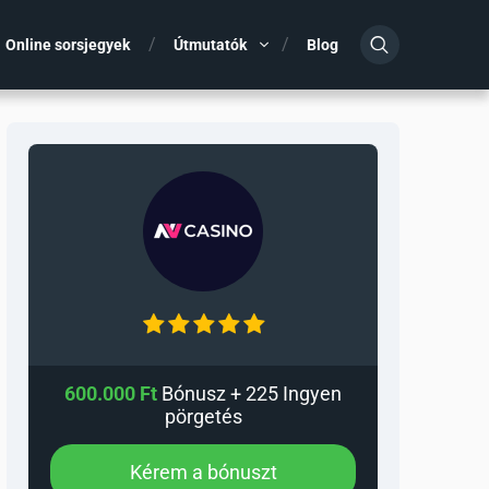
Online sorsjegyek
Útmutatók
Blog
600.000 Ft
Bónusz + 225 Ingyen
pörgetés
Kérem a bónuszt