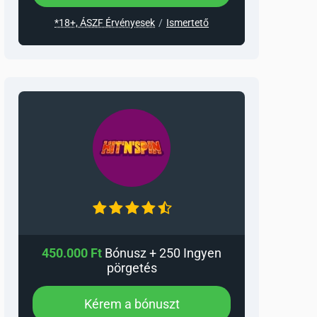
*18+, ÁSZF Érvényesek
Ismertető
450.000 Ft
Bónusz + 250 Ingyen
pörgetés
Kérem a bónuszt