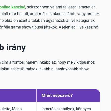
online kaszinó
, sokszor nem valami teljesen ismeretlen
amiről már hallott, amit más listákon is látott, vagy aminek
no oldalon ezért általában ugyanazok a live kategóriák
lönféle game show típusú játékok. A jelenlegi live kaszinó
 irány
en cím a fontos, hanem inkább az, hogy melyik típushoz
alokat szeretik, mások inkább a látványosabb show-
Miért népszerű?
ulette, Mega
Ismerős szabályok, könnyen