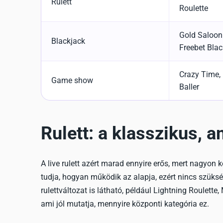
Rulett
Roulette
Gold Saloon
Blackjack
Freebet Blac
Crazy Time
Game show
Baller
Rulett: a klasszikus, 
A live rulett azért marad ennyire erős, mert nagyon
tudja, hogyan működik az alapja, ezért nincs szüks
rulettváltozat is látható, például Lightning Roulett
ami jól mutatja, mennyire központi kategória ez.