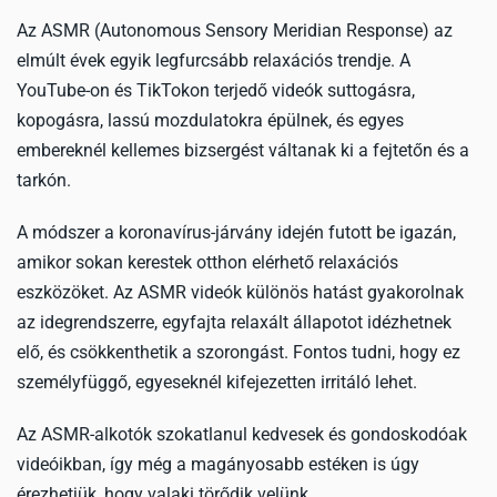
Az ASMR (Autonomous Sensory Meridian Response) az
elmúlt évek egyik legfurcsább relaxációs trendje. A
YouTube-on és TikTokon terjedő videók suttogásra,
kopogásra, lassú mozdulatokra épülnek, és egyes
embereknél kellemes bizsergést váltanak ki a fejtetőn és a
tarkón.
A módszer a koronavírus-járvány idején futott be igazán,
amikor sokan kerestek otthon elérhető relaxációs
eszközöket. Az ASMR videók különös hatást gyakorolnak
az idegrendszerre, egyfajta relaxált állapotot idézhetnek
elő, és csökkenthetik a szorongást. Fontos tudni, hogy ez
személyfüggő, egyeseknél kifejezetten irritáló lehet.
Az ASMR-alkotók szokatlanul kedvesek és gondoskodóak
videóikban, így még a magányosabb estéken is úgy
érezhetjük, hogy valaki törődik velünk.