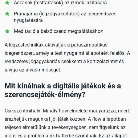
Ászanák (testtartások) az izmok lazítására
Pránajáma (légzőgyakorlatok) az idegrendszer
nyugtatására
Meditáció a belső csend megtalálásához
A légzéstechnikák aktiválják a paraszimpatikus
idegrendszert, amely a test nyugalmi állapotáért felelős. A
rendszeres jógagyakorlás csökkenti a kortizolszintet és
javítja az alvásminőséget.
Mit kínálnak a digitális játékok és a
szerencsejáték-élmény?
Csíkszentmihályi Mihály flow-elmélete magyarázza, miért
érezhetjük magunkat jól játék közben. A flow állapotban
teljesen elmerülünk a tevékenységben, nem figyelünk az
időre, és a problémáink háttérbe szorulnak. Ez az állapot