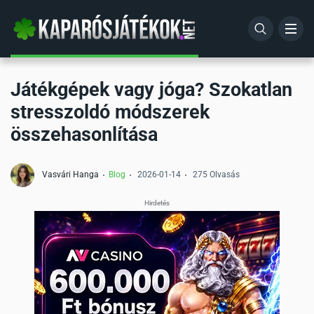
Új kaszinók
Kaparós sorsjegy trükkök
Játékgépek vagy jóga? Szokatlan
Top kaszinók
Kaparós sorsjegy betűk értéke
stresszoldó módszerek
Magyar nyelvű kaszinók
Mi a gambling jelentése?
összehasonlítása
Kripto kaszinók
Rulett játék bemutatása kezdőknek
Vasvári Hanga
Blog
2026-01-14
275 Olvasás
Blackjack szabályok: Hogyan játszd?
hirdetés
Élő kaszinó: Hogyan működik?
Póker szabályok: Kezdőknek és haladóknak