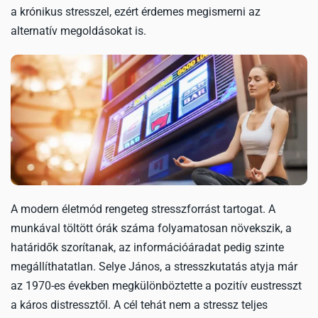
a krónikus stresszel, ezért érdemes megismerni az
alternatív megoldásokat is.
A modern életmód rengeteg stresszforrást tartogat. A
munkával töltött órák száma folyamatosan növekszik, a
határidők szorítanak, az információáradat pedig szinte
megállíthatatlan. Selye János, a stresszkutatás atyja már
az 1970-es években megkülönböztette a pozitív eustresszt
a káros distressztől. A cél tehát nem a stressz teljes