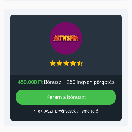
450.000 Ft
Bónusz + 250 Ingyen pörgetés
Kérem a bónuszt
*18+, ÁSZF Érvényesek
Ismertető