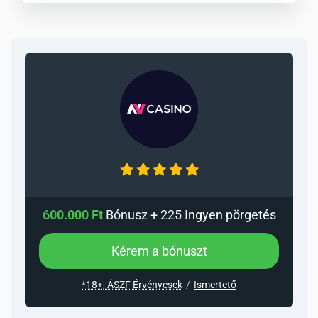
600.000 Ft
Bónusz + 225 Ingyen pörgetés
Kérem a bónuszt
*18+, ÁSZF Érvényesek
Ismertető