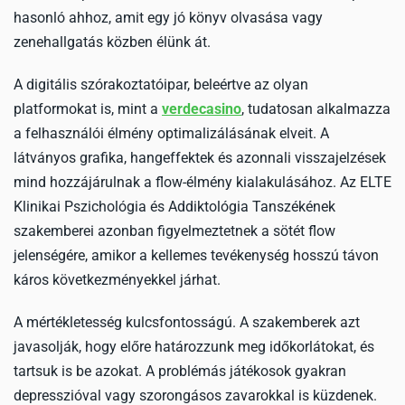
hasonló ahhoz, amit egy jó könyv olvasása vagy
zenehallgatás közben élünk át.
A digitális szórakoztatóipar, beleértve az olyan
platformokat is, mint a
verdecasino
, tudatosan alkalmazza
a felhasználói élmény optimalizálásának elveit. A
látványos grafika, hangeffektek és azonnali visszajelzések
mind hozzájárulnak a flow-élmény kialakulásához. Az ELTE
Klinikai Pszichológia és Addiktológia Tanszékének
szakemberei azonban figyelmeztetnek a sötét flow
jelenségére, amikor a kellemes tevékenység hosszú távon
káros következményekkel járhat.
A mértékletesség kulcsfontosságú. A szakemberek azt
javasolják, hogy előre határozzunk meg időkorlátokat, és
tartsuk is be azokat. A problémás játékosok gyakran
depresszióval vagy szorongásos zavarokkal is küzdenek.