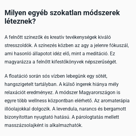
Milyen egyéb szokatlan módszerek
léteznek?
A felnőtt színezők és kreatív tevékenységek kiváló
stresszoldók. A színezés közben az agy a jelenre fókuszál,
ami hasonló állapotot idéz elő, mint a meditáció. Ez
magyarázza a felnőtt kifestőkönyvek népszerűségét.
A floatáció során sós vízben lebegünk egy sötét,
hangszigetelt tartályban. A külső ingerek hiánya mély
relaxációt eredményez. A módszer Magyarországon is
egyre több wellness központban elérhető. Az aromaterápia
illóolajokkal dolgozik. A levendula, narancs és bergamott
bizonyítottan nyugtató hatású. A párologtatás mellett
masszázsolajként is alkalmazhatók.