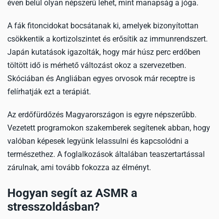
éven belül olyan népszerű lehet, mint manapság a jóga.
A fák fitoncidokat bocsátanak ki, amelyek bizonyítottan
csökkentik a kortizolszintet és erősítik az immunrendszert.
Japán kutatások igazolták, hogy már húsz perc erdőben
töltött idő is mérhető változást okoz a szervezetben.
Skóciában és Angliában egyes orvosok már receptre is
felírhatják ezt a terápiát.
Az erdőfürdőzés Magyarországon is egyre népszerűbb.
Vezetett programokon szakemberek segítenek abban, hogy
valóban képesek legyünk lelassulni és kapcsolódni a
természethez. A foglalkozások általában teaszertartással
zárulnak, ami tovább fokozza az élményt.
Hogyan segít az ASMR a
stresszoldásban?