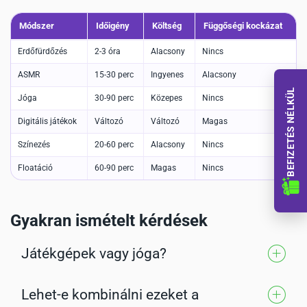
Módszer
Időigény
Költség
Függőségi kockázat
Erdőfürdőzés
2-3 óra
Alacsony
Nincs
ASMR
15-30 perc
Ingyenes
Alacsony
BEFIZETÉS NÉLKÜL
Jóga
30-90 perc
Közepes
Nincs
Digitális játékok
Változó
Változó
Magas
Színezés
20-60 perc
Alacsony
Nincs
Floatáció
60-90 perc
Magas
Nincs
Gyakran ismételt kérdések
Játékgépek vagy jóga?
Lehet-e kombinálni ezeket a
Nincs univerzális válasz. Az ideális stresszoldó