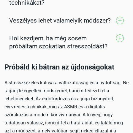
technikákat?
módszer személyiségfüggő. Egyeseknek a
mozgás, másoknak a csend, megint másoknak az
Veszélyes lehet valamelyik módszer?
interaktív élmények válnak be.
Igen, sőt ajánlott. Az erdőfürdőzés után
hallgathatsz ASMR-t elalvás előtt, vagy a jógaórát
Hol kezdjem, ha még sosem
követheti egy kis kreatív színezés.
A digitális játékok és szerencsejátékok esetében
próbáltam szokatlan stresszoldást?
fennáll a függőség kockázata. Fontos a tudatos
időbeosztás és a határok betartása. A többi
módszernél nincs ismert kockázat.
Kezdd a legegyszerűbbel: keress egy ASMR videót
Próbáld ki bátran az újdonságokat
a YouTube-on, vagy tölts húsz percet egy közeli
parkban tudatos sétával. Ha tetszik, próbálj ki
A stresszkezelés kulcsa a változatosság és a nyitottság. Ne
komolyabb módszereket is.
ragadj le egyetlen módszernél, hanem fedezd fel a
lehetőségeket. Az erdőfürdőzés és a jóga bizonyított,
évezredes technikák, míg az ASMR és a digitális
szórakozás a modern kor vívmányai. A lényeg, hogy
tudatosan válassz, ismerd fel a határaidat, és találd meg
azt a módszert, amely valóban segít neked ellazulni a