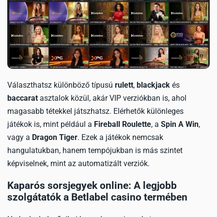
Választhatsz különböző típusú
rulett
,
blackjack
és
baccarat
asztalok közül, akár VIP verziókban is, ahol
magasabb tétekkel játszhatsz. Elérhetők különleges
játékok is, mint például a
Fireball Roulette
, a
Spin A Win
,
vagy a
Dragon Tiger
. Ezek a játékok nemcsak
hangulatukban, hanem tempójukban is más szintet
képviselnek, mint az automatizált verziók.
Kaparós sorsjegyek online: A legjobb
szolgátatók a Betlabel casino termében