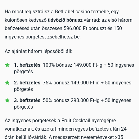
Ha most regisztrálsz a BetLabel casino termébe, egy
különösen kedvező
üdvözlő bónusz
vár rád: az első három
befizetésed után összesen 596.000 Ft bónuszt és 150
ingyenes pörgetést zsebelhetsz be.
Az ajánlat három lépcsőből áll:
1. befizetés
: 100% bónusz 149.000 Ft-ig + 50 ingyenes
pörgetés
2. befizetés
: 75% bónusz 149.000 Ft-ig + 50 ingyenes
pörgetés
3. befizetés
: 50% bónusz 298.000 Ft-ig + 50 ingyenes
pörgetés
Az ingyenes pörgetések a Fruit Cocktail nyerőgépre
vonatkoznak, és azokat minden egyes befizetés után 24
órán belül jóváírják. A megszerzett nyereményeket x35