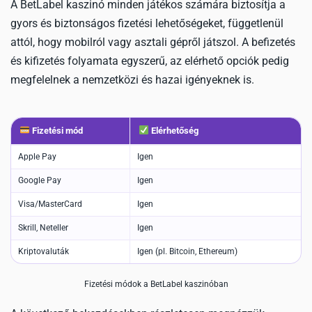
A BetLabel kaszinó minden játékos számára biztosítja a
gyors és biztonságos fizetési lehetőségeket, függetlenül
attól, hogy mobilról vagy asztali gépről játszol. A befizetés
és kifizetés folyamata egyszerű, az elérhető opciók pedig
megfelelnek a nemzetközi és hazai igényeknek is.
Fizetési mód
Elérhetőség
Apple Pay
Igen
Google Pay
Igen
Visa/MasterCard
Igen
Skrill, Neteller
Igen
Kriptovaluták
Igen (pl. Bitcoin, Ethereum)
Fizetési módok a BetLabel kaszinóban