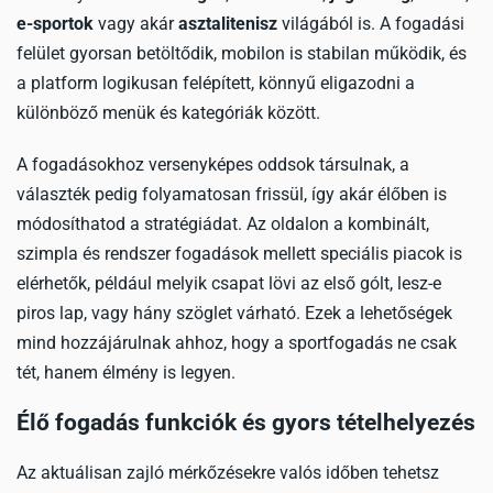
e-sportok
vagy akár
asztalitenisz
világából is. A fogadási
felület gyorsan betöltődik, mobilon is stabilan működik, és
a platform logikusan felépített, könnyű eligazodni a
különböző menük és kategóriák között.
A fogadásokhoz versenyképes oddsok társulnak, a
választék pedig folyamatosan frissül, így akár élőben is
módosíthatod a stratégiádat. Az oldalon a kombinált,
szimpla és rendszer fogadások mellett speciális piacok is
elérhetők, például melyik csapat lövi az első gólt, lesz-e
piros lap, vagy hány szöglet várható. Ezek a lehetőségek
mind hozzájárulnak ahhoz, hogy a sportfogadás ne csak
tét, hanem élmény is legyen.
Élő fogadás funkciók és gyors tételhelyezés
Az aktuálisan zajló mérkőzésekre valós időben tehetsz