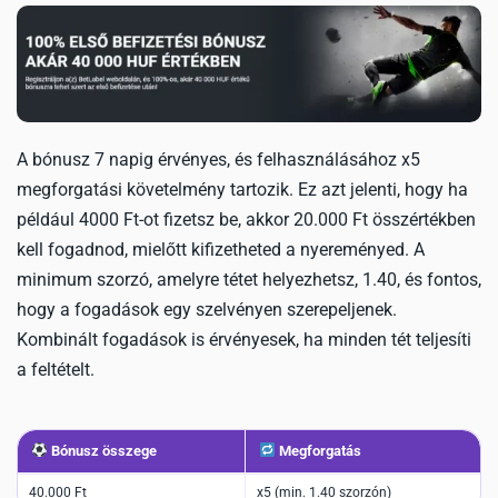
A bónusz 7 napig érvényes, és felhasználásához x5
megforgatási követelmény tartozik. Ez azt jelenti, hogy ha
például 4000 Ft-ot fizetsz be, akkor 20.000 Ft összértékben
kell fogadnod, mielőtt kifizetheted a nyereményed. A
minimum szorzó, amelyre tétet helyezhetsz, 1.40, és fontos,
hogy a fogadások egy szelvényen szerepeljenek.
Kombinált fogadások is érvényesek, ha minden tét teljesíti
a feltételt.
Bónusz összege
Megforgatás
40.000 Ft
x5 (min. 1.40 szorzón)