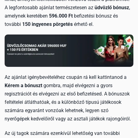
A legfontosabb ajánlat természetesen az
üdvözlő bónusz
,
amelynek keretében
596.000 Ft
befizetési bónusz és
további
150 ingyenes pörgetés
érhető el.
Az ajánlat igénybevételéhez csupán rá kell kattintanod a
Kérem a bónuszt
gombra, majd elvégezni a gyors
regisztrációt és elvégezni az első befizetésed. A bónuszok
feltételei átláthatóak, és a különböző típusú játékosok
számára egyaránt vonzóak lehetnek, legyen szó
nyerőgépek kedvelőiről vagy az asztali játékok rajongóiról.
Az új tagok számára ezenkívül lehetőség van további