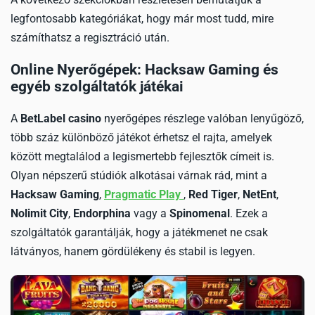
legfontosabb kategóriákat, hogy már most tudd, mire
számíthatsz a regisztráció után.
Online Nyerőgépek: Hacksaw Gaming és
egyéb szolgáltatók játékai
A
BetLabel casino
nyerőgépes részlege valóban lenyűgöző,
több száz különböző játékot érhetsz el rajta, amelyek
között megtalálod a legismertebb fejlesztők címeit is.
Olyan népszerű stúdiók alkotásai várnak rád, mint a
Hacksaw Gaming
,
Pragmatic Play
,
Red Tiger
,
NetEnt
,
Nolimit City
,
Endorphina
vagy a
Spinomenal
. Ezek a
szolgáltatók garantálják, hogy a játékmenet ne csak
látványos, hanem gördülékeny és stabil is legyen.