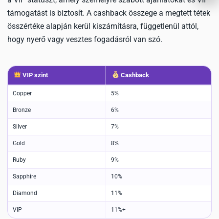
támogatást is biztosít. A cashback összege a megtett tétek
összértéke alapján kerül kiszámításra, függetlenül attól,
hogy nyerő vagy vesztes fogadásról van szó.
VIP szint
Cashback
Copper
5%
Bronze
6%
Silver
7%
Gold
8%
Ruby
9%
Sapphire
10%
Diamond
11%
VIP
11%+