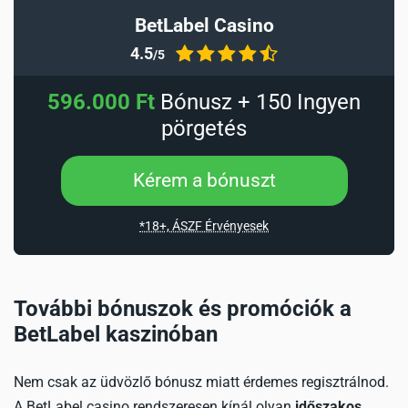
BetLabel Casino
4.5
/5
596.000 Ft
Bónusz + 150 Ingyen
pörgetés
Kérem a bónuszt
*18+, ÁSZF Érvényesek
További bónuszok és promóciók a
BetLabel kaszinóban
Nem csak az üdvözlő bónusz miatt érdemes regisztrálnod.
A BetLabel casino rendszeresen kínál olyan
időszakos