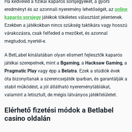
Ha kedveled a fizikai kaparós sorsjegyeket, a gyors
eredményt és az azonnali nyeremény lehetőségét, az
online
kaparós sorsjegy
játékok tökéletes választást jelentenek.
Ezekben a játékokban nincs szükség taktikára vagy hosszú
várakozásra, csak felfeded a mezőket, és azonnal
megtudod, nyertél-e.
A BetLabel kínálatában olyan elismert fejlesztők kaparós
játékai szerepelnek, mint a
Bgaming
, a
Hacksaw Gaming
, a
Pragmatic Play
vagy épp a
Belatra
. Ezek a stúdiók évek
óta bizonyítanak a szerencsejáték iparban, és garantálják a
stabil működést, a jól átlátható nyereménytáblákat,
valamint a letisztult, de mégis látványos játékfelületet.
Elérhető fizetési módok a Betlabel
casino oldalán