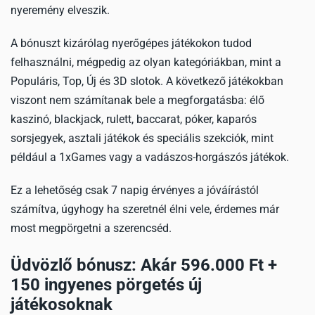
nyeremény elveszik.
A bónuszt kizárólag nyerőgépes játékokon tudod
felhasználni, mégpedig az olyan kategóriákban, mint a
Populáris, Top, Új és 3D slotok. A következő játékokban
viszont nem számítanak bele a megforgatásba: élő
kaszinó, blackjack, rulett, baccarat, póker, kaparós
sorsjegyek, asztali játékok és speciális szekciók, mint
például a 1xGames vagy a vadászos-horgászós játékok.
Ez a lehetőség csak 7 napig érvényes a jóváírástól
számítva, úgyhogy ha szeretnél élni vele, érdemes már
most megpörgetni a szerencséd.
Üdvözlő bónusz: Akár 596.000 Ft +
150 ingyenes pörgetés új
játékosoknak