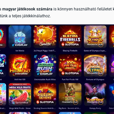
 a
magyar játékosok számára
is könnyen használható felületet 
ünk a teljes játékkínálathoz.