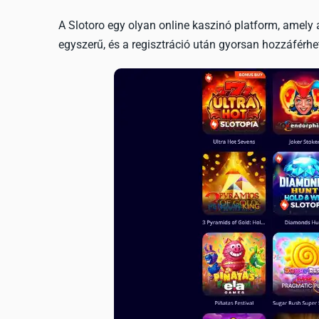
A Slotoro egy olyan online kaszinó platform, amely
egyszerű, és a regisztráció után gyorsan hozzáférhet