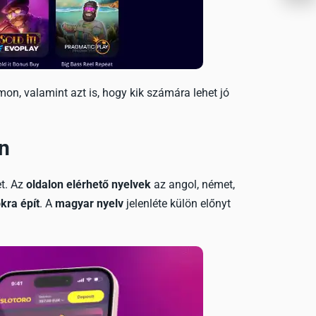
on, valamint azt is, hogy kik számára lehet jó
án
et. Az
oldalon elérhető nyelvek
az angol, német,
kra épít
. A
magyar nyelv
jelenléte külön előnyt