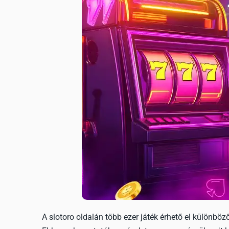
A slotoro oldalán több ezer játék érhető el különböző