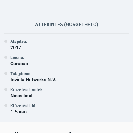
ÁTTEKINTÉS (GÖRGETHETŐ)
Alapítva:
2017
Licenc:
Curacao
Tulajdonos:
Invicta Networks N.V.
Kifizetési limitek:
Nincs limit
Kifizetési idő:
1-5 nap
Minimum befizetés:
3000 HUF