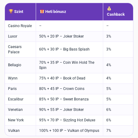
Szint
Heti bónusz
Cashback
Casino Royale
–
–
Luxor
50% + 20 IP – Joker Stoker
3%
Caesars
60% + 30 IP – Big Bass Splash
3%
Palace
70% + 35 IP – Coin Win Hold The
Bellagio
4%
Spin
Wynn
75% + 40 IP – Book of Dead
4%
Paris
80% + 45 IP – Crown Coins
5%
Escalibur
85% + 50 IP – Sweet Bonanza
5%
Venetian
90% + 55 IP – Joker Stoker
6%
New York
95% + 70 IP – Sizzling Hot Deluxe
6%
Vulkan
100% + 100 IP – Vulkan of Olympus
7%