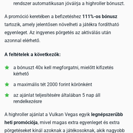
rendszer automatikusan jóváírja a highroller bónuszt.
A promóció keretében a befizetéshez
111%-os bónusz
tartozik, amely jelentősen növelheti a játékra fordítható
egyenleget. Az ingyenes pörgetés az aktiválás után
azonnal elérhető.
A feltételek a következők:
a bónuszt 40x kell megforgatni, mielőtt kifizetés
kérhető
a maximális tét 2000 forint körönként
az ajánlat teljesítésére általában 5 nap áll
rendelkezésre
A highroller ajánlat a Vulkan Vegas egyik
legnépszerűbb
heti promóciója
, mivel magas extra egyenleget és extra
pörgetéseket kínál azoknak a játékosoknak, akik nagyobb