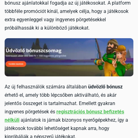
bónusz ajánlatokkal fogadja az új játékosokat. A platform
többféle promóciót kínál, amelyek célja, hogy a játékosok
extra egyenleggel vagy ingyenes pörgetésekkel
próbálhassák ki a különböző játékokat.
Az új felhasználók számára általában
üdvözlő bónusz
érhető el, amely több lépcsőben aktiválható, és akár
jelentős összeget is tartalmazhat. Emellett gyakran
ingyenes pörgetések és
regisztrációs bónusz befizetés
nélküli
ajánlatok is járnak bizonyos nyerőgépekhez, így a
játékosok további lehetőséget kapnak arra, hogy
kipróbálják a népszerű játékokat.