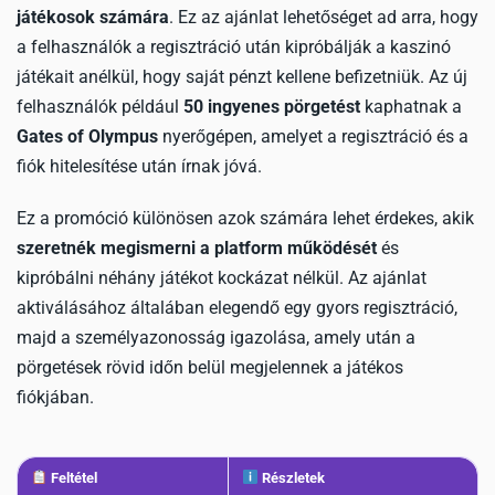
játékosok számára
. Ez az ajánlat lehetőséget ad arra, hogy
a felhasználók a regisztráció után kipróbálják a kaszinó
játékait anélkül, hogy saját pénzt kellene befizetniük. Az új
felhasználók például
50 ingyenes pörgetést
kaphatnak a
Gates of Olympus
nyerőgépen, amelyet a regisztráció és a
fiók hitelesítése után írnak jóvá.
Ez a promóció különösen azok számára lehet érdekes, akik
szeretnék megismerni a platform működését
és
kipróbálni néhány játékot kockázat nélkül. Az ajánlat
aktiválásához általában elegendő egy gyors regisztráció,
majd a személyazonosság igazolása, amely után a
pörgetések rövid időn belül megjelennek a játékos
fiókjában.
Feltétel
Részletek