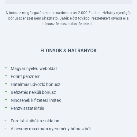
A bónusz megforgatásakor a maximum tét 2.000 Ft lehet. Néhány nyerőgép
bónuszpénzzel nem játszható. Játék előtt további részletekért olvasd el a
bónusz felhasználási feltételeit!
ELŐNYÖK & HÁTRÁNYOK
Magyar nyelvű weboldal
Forint pénznem
Hatalmas üdvözlő bónusz
Befizetés nélküli bónusz
Nincsenek kifizetési limitek
Pénzvisszatérítés
Fordítási hibák az oldalon
Alacsony maximum nyeremény bónuszból