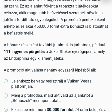
játszani. Ez az ajánlat főként a tapasztalt játékosokat
célozza, akik magasabb befizetéssel szeretnék növelni a
játékra fordítható egyenlegüket. A promóció péntekenként
érhető el, és akár 450.000 forint extra bónuszt is biztosíthat
a befizetés mellé.
A bónusz részeként további jutalmak is járhatnak, például
111 ingyenes pörgetés
a Joker Stoker nyerőgépen, amely
az Endorphina egyik ismert játéka.
A promóció aktiválása néhány egyszerű lépésből áll:
Jelentkezz be vagy regisztrálj a Vulkan Vegas
platformján.
Menj a profilodba, majd aktiváld az ajánlatot a
„Bónuszok” menüpont alatt.
Fizess be minimum
30.000 forintot
24 órán belül, és a