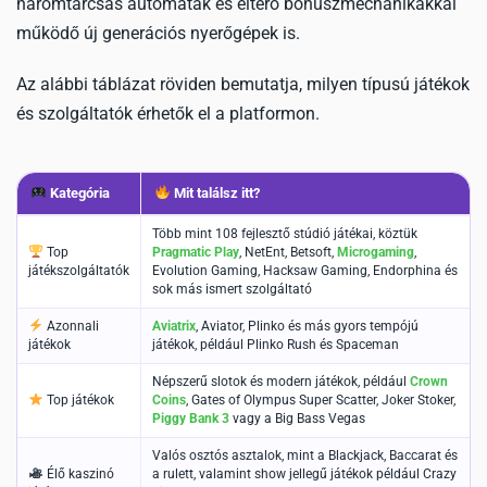
háromtárcsás automaták és eltérő bónuszmechanikákkal
működő új generációs nyerőgépek is.
Az alábbi táblázat röviden bemutatja, milyen típusú játékok
és szolgáltatók érhetők el a platformon.
Kategória
Mit találsz itt?
Több mint 108 fejlesztő stúdió játékai, köztük
Top
Pragmatic Play
, NetEnt, Betsoft,
Microgaming
,
játékszolgáltatók
Evolution Gaming, Hacksaw Gaming, Endorphina és
sok más ismert szolgáltató
Azonnali
Aviatrix
, Aviator, Plinko és más gyors tempójú
játékok
játékok, például Plinko Rush és Spaceman
Népszerű slotok és modern játékok, például
Crown
Top játékok
Coins
, Gates of Olympus Super Scatter, Joker Stoker,
Piggy Bank 3
vagy a Big Bass Vegas
Valós osztós asztalok, mint a Blackjack, Baccarat és
Élő kaszinó
a rulett, valamint show jellegű játékok például Crazy