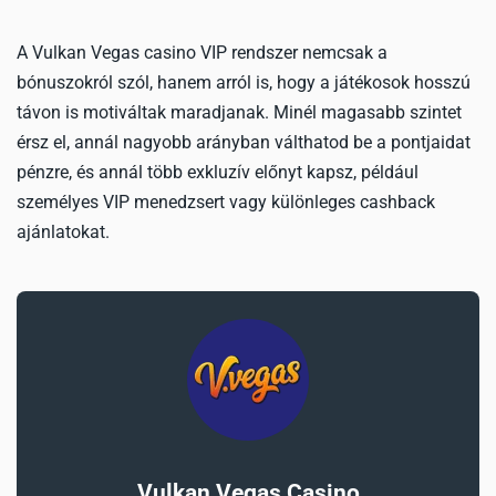
A Vulkan Vegas casino VIP rendszer nemcsak a
bónuszokról szól, hanem arról is, hogy a játékosok hosszú
távon is motiváltak maradjanak. Minél magasabb szintet
érsz el, annál nagyobb arányban válthatod be a pontjaidat
pénzre, és annál több exkluzív előnyt kapsz, például
személyes VIP menedzsert vagy különleges cashback
ajánlatokat.
Vulkan Vegas Casino