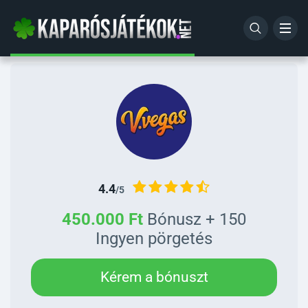
Új kaszinók
Kaparós sorsjegy trükkök
Top kaszinók
Kaparós sorsjegy betűk értéke
Magyar nyelvű kaszinók
Mi a gambling jelentése?
Kripto kaszinók
Rulett játék bemutatása kezdőknek
4.4
/5
Blackjack szabályok: Hogyan játszd?
450.000 Ft
Bónusz + 150
Élő kaszinó: Hogyan működik?
Ingyen pörgetés
Póker szabályok: Kezdőknek és haladóknak
Kérem a bónuszt