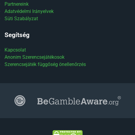
Partnereink
Adatvédelmi Irányelvek
Süti Szabályzat
Segítség
Kapcsolat
Anonim Szerencsejátékosok
Szerencsejáték függőség önellenőrzés