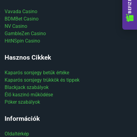
Vavada Casino
BDMBet Casino
NV Casino
GambleZen Casino
HitNSpin Casino
Hasznos Cikkek
Kaparós sorsjegy betűk értéke
Kaparós sorsjegy trükkök és tippek
Blackjack szabályok
Élő kaszinó működése
Póker szabályok
Információk
Oldaltérkép